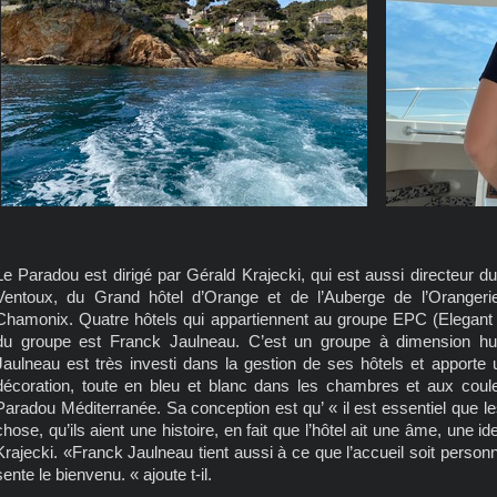
Le Paradou est dirigé par Gérald Krajecki, qui est aussi directeur
Ventoux, du Grand hôtel d’Orange et de l’Auberge de l’Oranger
Chamonix. Quatre hôtels qui appartiennent au groupe EPC (Elegant Pr
du groupe est Franck Jaulneau. C’est un groupe à dimension hu
Jaulneau est très investi dans la gestion de ses hôtels et apporte u
décoration, toute en bleu et blanc dans les chambres et aux coule
Paradou Méditerranée. Sa conception est qu’ « il est essentiel que l
chose, qu’ils aient une histoire, en fait que l’hôtel ait une âme, une id
Krajecki. «Franck Jaulneau tient aussi à ce que l’accueil soit personn
sente le bienvenu. « ajoute t-il.