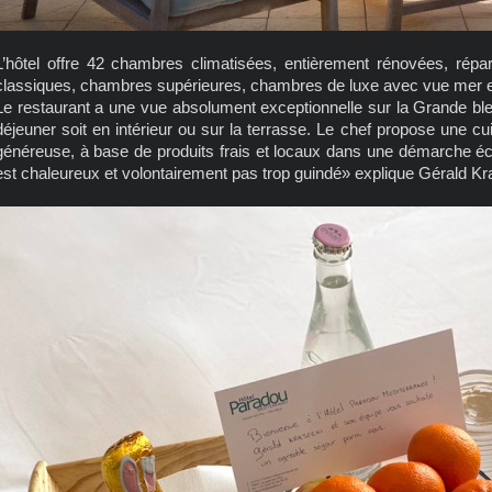
L’hôtel offre 42 chambres climatisées, entièrement rénovées, répa
classiques, chambres supérieures, chambres de luxe avec vue mer et 
Le restaurant a une vue absolument exceptionnelle sur la Grande bleue
déjeuner soit en intérieur ou sur la terrasse. Le chef propose une cu
généreuse, à base de produits frais et locaux dans une démarche éc
est chaleureux et volontairement pas trop guindé» explique Gérald Kra