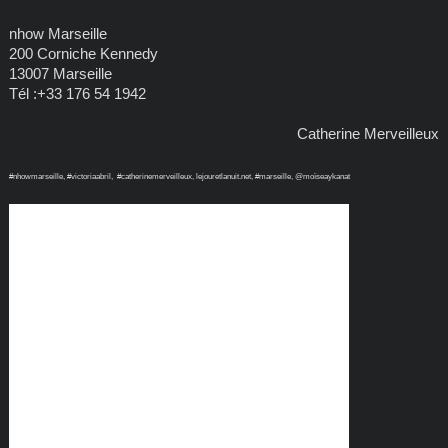
nhow Marseille
200 Corniche Kennedy
13007 Marseille
Tél :+33 176 54 1942
Catherine Merveilleux
#nhowmarseille, #victoriaabril, #catherinemerveilleux, lejouretlanuit.net, #marseille, @moïseaykanat