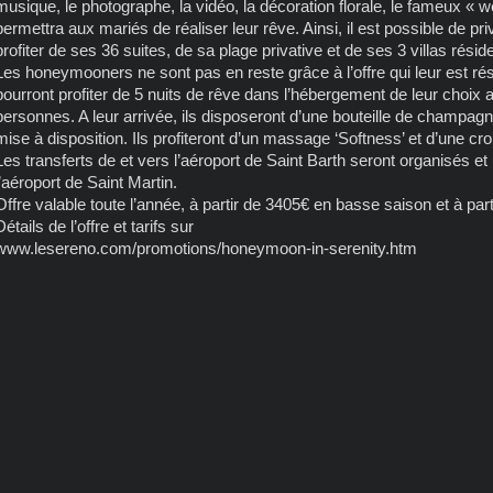
musique, le photographe, la vidéo, la décoration florale, le fameux « we
permettra aux mariés de réaliser leur rêve. Ainsi, il est possible de priv
profiter de ses 36 suites, de sa plage privative et de ses 3 villas réside
Les honeymooners ne sont pas en reste grâce à l’offre qui leur est rés
pourront profiter de 5 nuits de rêve dans l’hébergement de leur choix
personnes. A leur arrivée, ils disposeront d’une bouteille de champag
mise à disposition. Ils profiteront d’un massage ‘Softness’ et d’une cro
Les transferts de et vers l’aéroport de Saint Barth seront organisés et
l’aéroport de Saint Martin.
Offre valable toute l’année, à partir de 3405€ en basse saison et à par
Détails de l’offre et tarifs sur
www.lesereno.com/promotions/honeymoon-in-serenity.htm