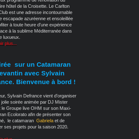
re hôtel de la Croisette. Le Carlton
lub est une adresse incontournable
e escapade azuréenne et ensoleillée
ofiter à toute heure d’une expérience
face à la sublime Méditerranée dans
e luxueux.
r plus...
rée sur un Catamaran
evantin avec Sylvain
ance. Bienvenue à bord !
ur, Sylvain Defrance vient d’organiser
 jolie soirée animée par DJ Mister
et le Groupe live OHM sur son Maxi-
an Ecolorato afin de présenter son
 né, le catamaran
Gabriela
et de
r ses projets pour la saison 2020.