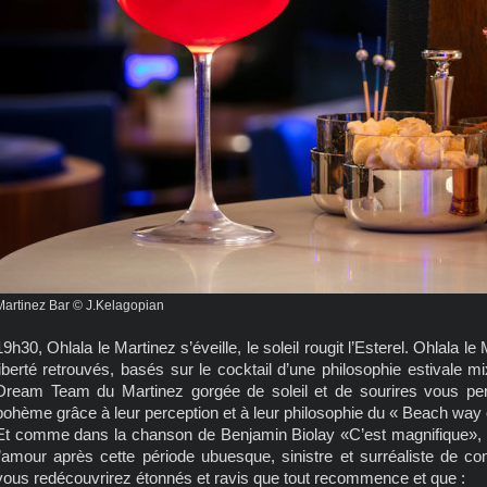
Martinez Bar © J.Kelagopian
19h30, Ohlala le Martinez s’éveille, le soleil rougit l’Esterel. Ohlala le 
liberté retrouvés, basés sur le cocktail d’une philosophie estivale m
Dream Team du Martinez gorgée de soleil et de sourires vous perm
bohème grâce à leur perception et à leur philosophie du « Beach way of
Et comme dans la chanson de Benjamin Biolay «C’est magnifique», vér
l’amour après cette période ubuesque, sinistre et surréaliste de con
vous redécouvrirez étonnés et ravis que tout recommence et que :