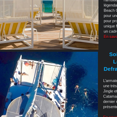
légendai
Beach C
pour un
pour pr
unique 
un cadr
En savoi
Soi
L
Defr
L’armate
une très
Jingle 
Catamar
dernier
présente