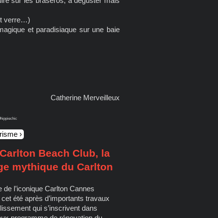
uire sur les braseros, à déguster mais
it verre…)
 magique et paradisiaque sur une baie
Catherine Merveilleux
#hippiechic
urisme
Carlton Beach Club, la
ge mythique du Carlton
e de l’iconique Carlton Cannes
 cet été après d’importants travaux
lissement qui s’inscrivent dans
ieux programme de rénovation du