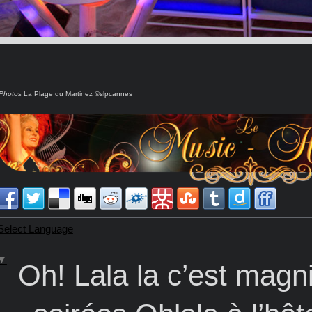
Photos
La Plage du Martinez ©slpcannes
Select Language
▼
Oh! Lala la c’est mag