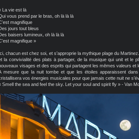
« La vie est là
Qui vous prend par le bras, oh là là là
C'est magnifique
Des jours tout bleus
Des baisers lumineux, oh là là là
C'est magnifique »
Ici, chacun est chez soi, et s’approprie la mythique plage du Martinez.
et la convivialité des plats à partager, de la musique qui unit et le p
nouveaux visages et des esprits qui partagent les mêmes valeurs et
A mesure que la nuit tombe et que les étoiles apparaissent dans 
cristallisera vos énergies musicales pour que jamais cette nuit ne s’é
« Smell the sea and feel the sky. Let your soul and spirit fly » - Van M