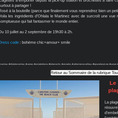
Cagettes à emporter depuis la pick-up station et brochettes à faire c
surtout à partager !
Rosé à la bouteille (parce que finalement vous reprendrez bien un pet
Voila les ingrédients d’Ohlala le Martinez avec de surcroît une vue
somptueuse qui fait fantasmer le monde entier.
Du 10 juillet au 2 septembre de 19h30 à 2h.
Dress code
: bohème chic+amour+ smile
martinez, #ohlalalemartinez, #cannes, #soiréeboheme, #bohemechic, #soireefun, #catherinemerveilleux, #lejouretlanuit.net, #sunset, 
Retour au Sommaire de la rubrique To
Le 
pla
La plag
réouvre
d’embel
l’ambit