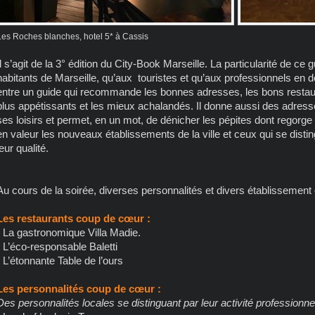
Les Roches blanches, hotel 5* à Cassis
Il s’agit de la 3° édition du City-Book Marseille. La particularité de ce 
habitants de Marseille, qu’aux touristes et qu’aux professionnels en d
entre un guide qui recommande les bonnes adresses, les bons resta
plus appétissants et les mieux achalandés. Il donne aussi des adresse
ses loisirs et permet, en un mot, de dénicher les pépites dont regorge 
en valeur les nouveaux établissements de la ville et ceux qui se disti
leur qualité.
Au cours de la soirée, diverses personnalités et divers établissement 
Les restaurants coup de cœur :
- La gastronomique Villa Madie.
- L’éco-responsable Baletti
- L’étonnante Table de l’ours
Les personnalités coup de cœur :
Des personnalités locales se distinguant par leur activité professionnel