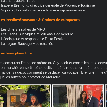
- Le chef Ludovic Turac
- Isabelle Bremond, directrice générale de Provence Tourisme
- Soprano, l’incontournable de la scène rap marseillaise
Les insolites/innovants & Graines de vainqueurs :
- Les dîners insolites de MPG
- Les Fadas Bucoliques et leur oasis de verdure
- L’écologique et responsable Delta Festival
- Les bijoux Sauvage Méditerranée
Les bons plans futé :
Ils demeurent l’essence même du City-book et conseillent aux lecteur 
son marché, où sortir, où se cultiver, où faire du sport, où prendre so
changer sa déco, comment se déplacer ou voyager. Bref une mine d’i
que les autres pour profiter de Marseille.