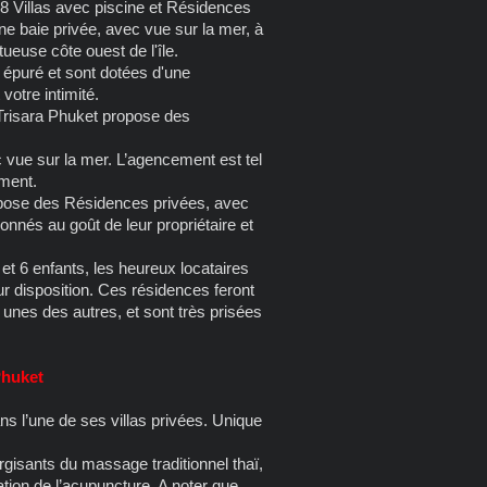
48 Villas avec piscine et Résidences
ne baie privée, avec vue sur la mer, à
ueuse côte ouest de l'île.
e épuré et sont dotées d'une
votre intimité.
Trisara Phuket propose des
c vue sur la mer. L’agencement est tel
ement.
opose des Résidences privées, avec
nnés au goût de leur propriétaire et
et 6 enfants, les heureux locataires
ur disposition. Ces résidences feront
unes des autres, et sont très prisées
Phuket
ns l’une de ses villas privées. Unique
sants du massage traditionnel thaï,
tion de l’acupuncture. A noter que