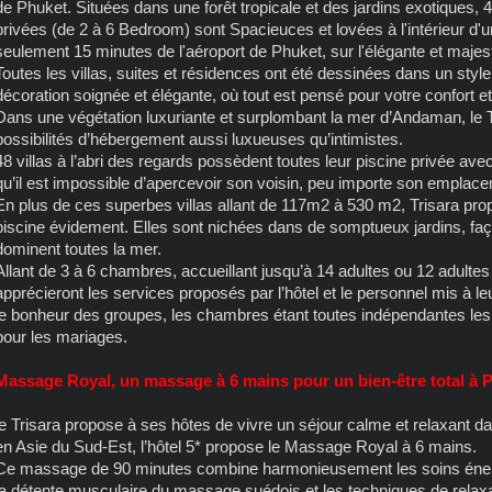
de Phuket. Situées dans une forêt tropicale et des jardins exotiques, 
privées (de 2 à 6 Bedroom) sont Spacieuces et lovées à l'intérieur d'u
seulement 15 minutes de l'aéroport de Phuket, sur l'élégante et majest
Toutes les villas, suites et résidences ont été dessinées dans un styl
décoration soignée et élégante, où tout est pensé pour votre confort et 
Dans une végétation luxuriante et surplombant la mer d’Andaman, le 
possibilités d’hébergement aussi luxueuses qu’intimistes.
48 villas à l’abri des regards possèdent toutes leur piscine privée ave
qu’il est impossible d’apercevoir son voisin, peu importe son emplac
En plus de ces superbes villas allant de 117m2 à 530 m2, Trisara pr
piscine évidement. Elles sont nichées dans de somptueux jardins, faço
dominent toutes la mer.
Allant de 3 à 6 chambres, accueillant jusqu’à 14 adultes ou 12 adultes 
apprécieront les services proposés par l’hôtel et le personnel mis à le
le bonheur des groupes, les chambres étant toutes indépendantes les 
pour les mariages.
Massage Royal, un massage à 6 mains pour un bien-être total à 
le Trisara propose à ses hôtes de vivre un séjour calme et relaxant da
en Asie du Sud-Est, l’hôtel 5* propose le Massage Royal à 6 mains.
Ce massage de 90 minutes combine harmonieusement les soins énergi
la détente musculaire du massage suédois et les techniques de relaxa