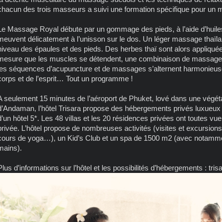
chacun des trois masseurs a suivi une formation spécifique pour un m
Le Massage Royal débute par un gommage des pieds, à l’aide d’huiles
meuvent délicatement à l’unisson sur le dos. Un léger massage tha
niveau des épaules et des pieds. Des herbes thaï sont alors appliquée
mesure que les muscles se détendent, une combinaison de massages t
les séquences d’acupuncture et de massages s’alternent harmonieuse
corps et de l’esprit… Tout un programme !
A seulement 15 minutes de l’aéroport de Phuket, lové dans une végéta
d’Andaman, l’hôtel Trisara propose des hébergements privés luxueux 
d’un hôtel 5*. Les 48 villas et les 20 résidences privées ont toutes vue
privée. L’hôtel propose de nombreuses activités (visites et excursions,
cours de yoga…), un Kid’s Club et un spa de 1500 m2 (avec notamme
mains).
Plus d’informations sur l’hôtel et les possibilités d’hébergements : tris