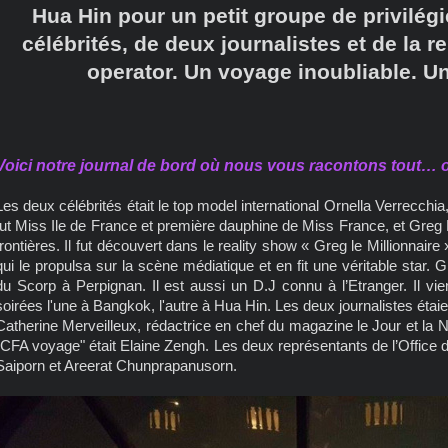
Hua Hin pour un petit groupe de privilé
célébrités, de deux journalistes et de la 
operator. Un voyage inoubliable. Un
Voici notre journal de bord où nous vous racontons tout… 
Les deux célébrités était le top model international Ornella Verrecchi
fut Miss Ile de France et première dauphine de Miss France, et Gre
frontières. Il fut découvert dans le reality show « Greg le Millionnair
qui le propulsa sur la scène médiatique et en fit une véritable star. G
du Scorp à Perpignan. Il est aussi un D.J connu à l’Etranger. Il v
soirées l'une à Bangkok, l'autre à Hua Hin. Les deux journalistes éta
Catherine Merveilleux, rédactrice en chef du magazine le Jour et la N
"CFA voyage" était Elaine Zengh. Les deux représentants de l’Office 
Saiporn et Areerat Chunprapanusorn.