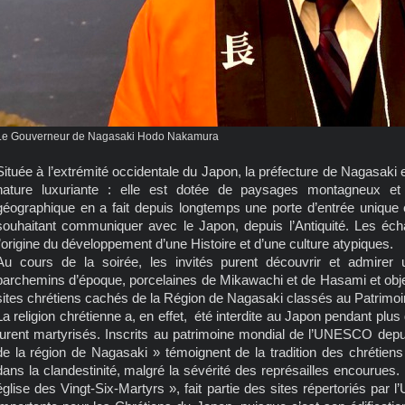
Le Gouverneur de Nagasaki Hodo Nakamura
Située à l’extrémité occidentale du Japon, la préfecture de Nagasaki e
nature luxuriante : elle est dotée de paysages montagneux et
géographique en a fait depuis longtemps une porte d’entrée unique e
souhaitant communiquer avec le Japon, depuis l’Antiquité. Les écha
l’origine du développement d’une Histoire et d’une culture atypiques.
Au cours de la soirée, les invités purent découvrir et admirer 
parchemins d’époque, porcelaines de Mikawachi et de Hasami et obje
sites chrétiens cachés de la Région de Nagasaki classés au Patrimoi
La religion chrétienne a, en effet, été interdite au Japon pendant pl
furent martyrisés. Inscrits au patrimoine mondial de l’UNESCO depu
de la région de Nagasaki » témoignent de la tradition des chrétiens q
dans la clandestinité, malgré la sévérité des représailles encourues
église des Vingt-Six-Martyrs », fait partie des sites répertoriés par 