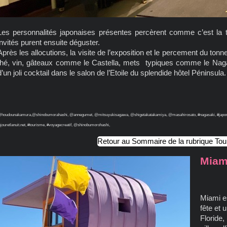
Les personnalités japonaises présentes percèrent comme c’est la 
invités purent ensuite déguster.
Après les allocutions, la visite de l’exposition et le percement du tonn
thé, vin, gâteaux comme le Castella, mets typiques comme le Nag
d’un joli cocktail dans le salon de l’Etoile du splendide hôtel Péninsula.
houdounakamura,@shinobumorahashi, @annegumet, @mitsuyukisagawa, @shigetakatakamiya, @masahirosato, #nagasaki, #japon, #g
ejouretlanuit.net, #tourisme, #voyagecreatif, @shinobumorohashi,
Retour au Sommaire de la rubrique To
Miami
Miami es
fête et 
Floride,