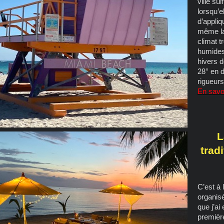
ville su
lorsqu’e
d’appliq
même la
climat t
humides
hivers 
28° en 
rigueurs
En savoi
L
trad
C’est à
organisé
que j’ai
première