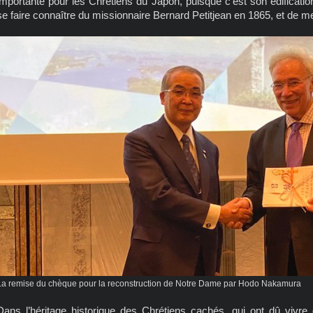
importante pour les Chrétiens du Japon, puisque c’est son édificati
se faire connaître du missionnaire Bernard Petitjean en 1865, et de mett
La remise du chèque pour la reconstruction de Notre Dame par Hodo Nakamura
Dans l’héritage historique des Chrétiens cachés, qui ont dû vivre