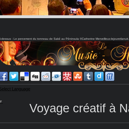
i-dessus : Le percement du tonneau de Saké au Péninsula ©Catherine Merveilleux-lejouretlanuit
Select Language
▼
Voyage créatif à 