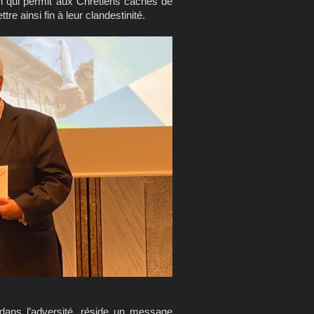
on qui permit aux Chrétiens cachés de
re ainsi fin à leur clandestinité.
 dans l’adversité, réside un message