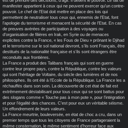
est de prendre des décisions, d’agir. Il détient le pouvoir. Le fait de
manifester appartient à ceux qui ne peuvent exercer qu’un contre-
pouvoir. Le chef de l’Etat doit mettre en place des lois qui
permettent de neutraliser tous ceux qui, ennemis de l’Etat, font
l’apologie du terrorisme et menacent la sécurité de l’Etat. En cas
de preuves avérées de participation à des voyages ou
d’organisation de filières en Irak, en Syrie ou de menaces
explicites contre la France, « les Fous de Dieu » prônant le Djihad
et le terrorisme sur le sol national devront, s’ils sont Français, être
destitués de la nationalité française et s’ils sont étrangers être
reconduits aux frontières.
La France a produit des Talibans français qui sont en guerre
contre leur propre pays, contre la République, contre les valeurs
qui sont l’héritage de Voltaire, du siècle des lumières et de nos
philosophes. Ils ont été à l’Ecole de la République. La France les a
réchauffés dans son sein. La découverte de cet état de fait est
extrêmement déstabilisant pour tous ceux qui se sont battus pour
des slogans comme « Touche pas à mon pote », pour l’intégration
et pour l’égalité des chances. C’est pour eux un véritable séisme.
Un effondrement de leurs valeurs.
La France meurtrie, bouleversée, en état de choc a cru, dans un
premier temps que tous les citoyens de France partageraient la
même consternation, le même sentiment d’horreur face aux