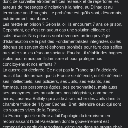
donc de surveiller étroitement ces réseaux et de répertorier les
auteurs de messages d’incitation à la haine, au Djihad et au
terrorisme anti-Français. Le problème est qu’ils sont, désormais,
extrêmement nombreux.
Les mettre en prison ? Selon la loi, ils encourent 7 ans de prison.
Cependant, ce n’est en aucun cas une solution efficace et
satisfaisante. Nos prisons sont devenues un lieu privilégié
d’Islamisation de la part des Fondamentalistes intégristes où les
détenus se servent de téléphones prohibés pour faire des selfies
ou surfer sur les réseaux sociaux. Faudra t-il rétablir des bagnes
isolés pour éradiquer l’Islamisme et pour protéger nos
concitoyens et nos enfants ?
La guerre est déclarée. Ce n’est pas la France qui l’a déclarée,
mais il faut désormais que la France se défende, qu’elle défende
ses intellectuels, ses policiers, ses Juifs, ses enfants, ses
femmes, ses personnes âgées, ses personnalités, mais aussi
ses anonymes, ses musulmans non intégristes, comme ce
héros, Lassana Bathily qui a aidé à se cacher des Juifs dans la
chambre froide de l’Hyper Cacher. Bref, défendre ceux qui sont
les sources vives de la France.
La France, qui elle-même a fait l’apologie du terrorisme en
reconnaissant l’Etat Palestinien dont le gouvernement est
composé en partie de terroristes, découvre dans sa propre chair,