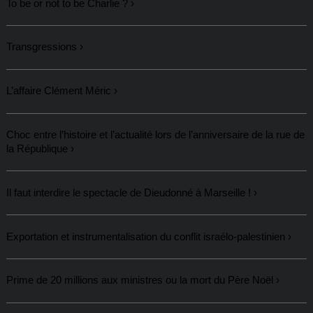
To be or not to be Charlie ?
Transgressions
L’affaire Clément Méric
Choc entre l’histoire et l’actualité lors de l’anniversaire de la rue de
la République
Il faut interdire le spectacle de Dieudonné à Marseille !
Exportation et instrumentalisation du conflit israélo-palestinien
Prime de 20 millions aux ministres ou la mort du Père Noël