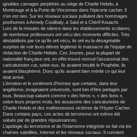
ignobles carnages perpétrés au siège de Charlie Hebdo, à
Montrouge et à la Porte de Vincennes dans l’épicerie cacher. Il
n’en est rien. Sur les réseaux sociaux pullulent des hommages
posthumes à Amedy Coulibaly, à Saïd et à Chérif Kouachi.
Lors de la minutes de silence dans les établissements scolaires,
de nombreux professeurs ont vécu des moments difficiles. Très
déstabilisés par ce qu’ils ont vécu, ils ont eu la désagréable
surprise de voir leurs élèves légitimer le massacre de l’équipe de
rédaction de Charlie Hebdo. Ces Jeunes, pour la plupart de
nationalité française ont, en effet trouvé normal l’assassinat des
caricaturistes car, selon eux, ils avaient insulté le Prophète, ils
avaient blasphémé. Donc qu’ils avaient bien mérité ce qui leur
était arrivé.
L’émotion et le sentiment d’horreur que certains, dans leur
angélisme, imaginaient universels, sont loin d’être partagés par
tous. Beaucoup saluent comme « des héros », « des lions »,
selon leurs propres mots, les assassins des caricaturistes de
Charlie Hebdo et des malheureuses victimes de l’Hyper Cacher.
Dans certains pays, ces actes de terrorisme ont même été
salués par de grandes réjouissances.
L’apologie du terrorisme et de l’Islamisme intégriste se fait via les
chaînes satellites, Internet et les réseaux sociaux. Il convient