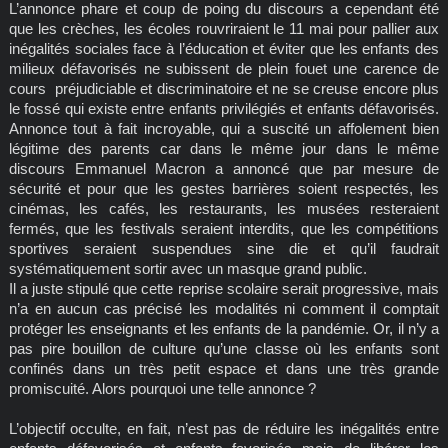
L’annonce phare et coup de poing du discours a cependant été
que les crèches, les écoles rouvriraient le 11 mai pour pallier aux
inégalités sociales face à l’éducation et éviter que les enfants des
milieux défavorisés ne subissent de plein fouet une carence de
cours préjudiciable et discriminatoire et ne se creuse encore plus
le fossé qui existe entre enfants privilégiés et enfants défavorisés.
Annonce tout à fait incroyable, qui a suscité un affolement bien
légitime des parents car dans le même jour dans le même
discours Emmanuel Macron a annoncé que par mesure de
sécurité et pour que les gestes barrières soient respectés, les
cinémas, les cafés, les restaurants, les musées resteraient
fermés, que les festivals seraient interdits, que les compétitions
sportives seraient suspendues sine die et qu’il faudrait
systématiquement sortir avec un masque grand public.
Il a juste stipulé que cette reprise scolaire serait progressive, mais
n’a en aucun cas précisé les modalités ni comment il comptait
protéger les enseignants et les enfants de la pandémie. Or, il n’y a
pas pire bouillon de culture qu’une classe où les enfants sont
confinés dans un très petit espace et dans une très grande
promiscuité. Alors pourquoi une telle annonce ?
L’objectif occulte, en fait, n’est pas de réduire les inégalités entre