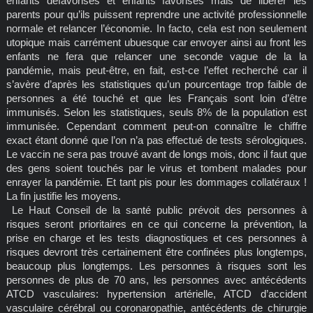
enfants défavorisés et enfants favorisés mais de libérer les
parents pour qu’ils puissent reprendre une activité professionnelle
normale et relancer l’économie. In facto, cela est non seulement
utopique mais carrément ubuesque car envoyer ainsi au front les
enfants ne fera que relancer une seconde vague de la la
pandémie, mais peut-être, en fait, est-ce l’effet recherché car il
s’avère d’après les statistiques qu’un pourcentage trop faible de
personnes a été touché et que les Français sont loin d’être
immunisés. Selon les statistiques, seuls 8% de la population est
immunisée. Cependant comment peut-on connaître le chiffre
exact étant donné que l’on n’a pas effectué de tests sérologiques.
Le vaccin ne sera pas trouvé avant de longs mois, donc il faut que
des gens soient touchés par le virus et tombent malades pour
enrayer la pandémie. Et tant pis pour les dommages collatéraux !
La fin justifie les moyens.
Le Haut Conseil de la santé public prévoit des personnes à
risques seront prioritaires en ce qui concerne la prévention, la
prise en charge et les tests diagnostiques et ces personnes à
risques devront très certainement être confinées plus longtemps,
beaucoup plus longtemps. Les personnes à risques sont les
personnes de plus de 70 ans, les personnes avec antécédents
ATCD vasculaires: hypertension artérielle, ATCD d’accident
vasculaire cérébral ou coronaropathie, antécédents de chirurgie