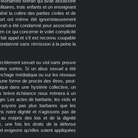
de Mohamed Merah qui avait assassiné
taires, trois enfants et un enseignant
îné la colère des parties civiles et de
mort ont même été ignominieusement
Merah a été condamné pour association
 en ce qui concerne le volet complicité
ait appel et s’il est reconnu coupable
e condamné sans rémission à la peine la
rcèlement sexuel ou viol sans preuve
tes sortes. Si un abus sexuel a été
 lynchage médiatique ou sur les réseaux
ucune forme de procès des êtres, peut-
ique dans une hystérie collective, un
ins brève échéance nous mènera à un
r. Les actes de barbarie, les viols et
ne soyons pas plus barbares que les
s notre dignité et n’agissons pas de
au mépris des lois et de la dignité
, une fois les droits de la défense
et exigeons qu’elles soient appliquées