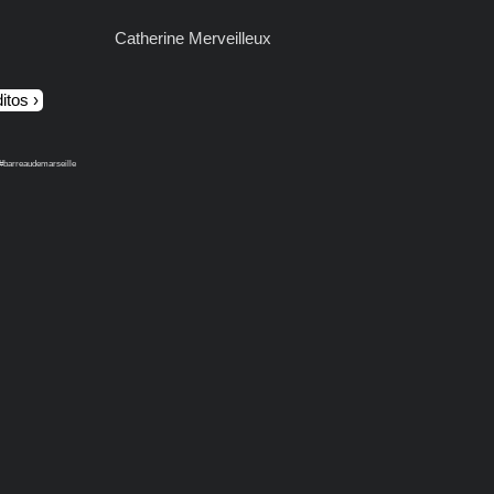
Catherine Merveilleux
itos
 #barreaudemarseille