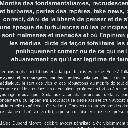
Montée des fondamentalismes, recrudescenc
et barbares, pertes des repères, fake news, 
correct, déni de la liberté de penser et de
une époque de turbulences où les principe
sont malmenés et menacés et où l’opinion 
les médias dicte de façon totalitaire les
politiquement correct ou de ce qui ne l
abusivement ce qu’il est légitime de fair
Certains mots sont tabous et la langue de bois est reine. Suite à l’af
relayées et encouragées par les médias, balancent leur porc à l
médiatique, brisent des vies et des réputations au mépris de tout dr
comme c’est le cas dans les accusations proférées à tort ou à raison 
lynchage médiatique. Suite aux attentats terroristes, certains pa
fondamental qui appartient à tout accusé d’être assisté d’un avocat. 
fait la cruelle expérience. Or, selon la Convention européenne des dro
pas statué et livré son verdict, la personne mise en cause est présu
Maître Dupond Moretti, célèbre avocat pénaliste a été violemment c