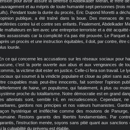
tension pour avoir assuré la défense d’Abdelkader Merah, le frère 
sauvagement et au mépris de toute humanité sept personnes (trois mili
juifs). Pendant toute la durée du procès, Eric Dupond Moretti a décha
l’opinion publique, a été traîné dans la boue. Des menaces de 
proférées contre lui et contre ses enfants. Finalement, Abdelkader 
de malfaiteurs en lien avec une entreprise terroriste et a été acquitté
des assassinats car la complicité n’a pas été prouvée. Le Parquet a f
après un procès et une instruction équitables, il doit, par contre, êtr
plus lourde.
En ce qui concerne les accusations sur les réseaux sociaux pour ha
aucune, c’est la porte ouverte aux abus et aux vengeances de tou
commis, la victime doit ester en justice. Celle-ci fera son travail. Le
sociaux qui soumet à la vindicte populaire et cloue au pilori sans a
être coupables mais peut-être innocents, fait sombrer l’opinion publ
déferlement de haine, un populisme, qui fatalement, à plus ou mo
système proche du totalitarisme. Notre démocratie est en grand dange
les attentats sont, semble t-il, en recrudescence. Cependant, 
barbares, gardons nos principes et nos valeurs humanistes. Gardon
façon hystérique et irréfléchie comme des moutons de Panurge, 
humaine. Restons garants des libertés fondamentales. Par contre
garantis, l’instruction menée, soyons sans pitié quant aux sanctions 
si la culpabilité du prévenu est établie.