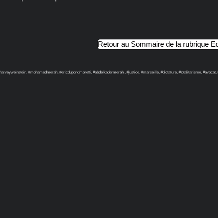
Retour au Sommaire de la rubrique Ed
harveyweinstein, #mohamedmerah, #ericdupondmoretti, #abdelkadermerah , #justice, #marseille, #dictature, #totalitarisme, #avocat,