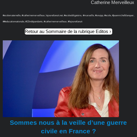
Catherine Merveilleux
#ecolematernelle, #catherinemerveilleux, lejouretlanuit.net, #ecoleobligatoire, #marseille, #snuipp, #ecole, #jeanmichelblanquer,
##educationnationale, #13indépandants, #catherinemerveilleux, #lejouretlanuit
Retour au Sommaire de la rubrique Editos
Sommes nous à la veille d’une guerre
civile en France ?