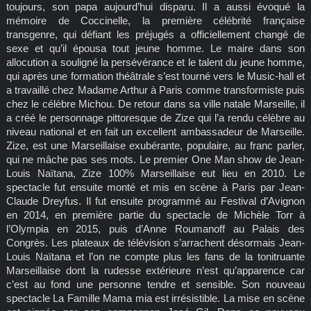
toujours, son papa aujourd’hui disparu. Il a aussi évoqué la
mémoire de Coccinelle, la première célébrité française
transgenre, qui défiant les préjugés a officiellement changé de
sexe et qu’il épousa tout jeune homme. Le maire dans son
allocution a souligné la persévérance et le talent du jeune homme,
qui après une formation théâtrale s’est tourné vers le Music-hall et
a travaillé chez Madame Arthur à Paris comme transformiste puis
chez le célèbre Michou. De retour dans sa ville natale Marseille, il
a créé le personnage pittoresque de Zize qui l’a rendu célèbre au
niveau national et en fait un excellent ambassadeur de Marseille.
Zize, est une Marseillaise exubérante, populaire, au franc parler,
qui ne mâche pas ses mots. Le premier One Man show de Jean-
Louis Naïtana, Zize 100% Marseillaise eut lieu en 2010. Le
spectacle fut ensuite monté et mis en scène à Paris par Jean-
Claude Dreyfus. Il fut ensuite programmé au Festival d’Avignon
en 2014, en première partie du spectacle de Michèle Torr à
l’Olympia en 2015, puis d’Anne Roumanoff au Palais des
Congrès. Les plateaux de télévision s’arrachent désormais Jean-
Louis Naïtana et l’on ne compte plus les fans de la tonitruante
Marseillaise dont la rudesse extérieure n’est qu’apparence car
c’est au fond une personne tendre et sensible. Son nouveau
spectacle La Famille Mama mia est irrésistible. La mise en scène