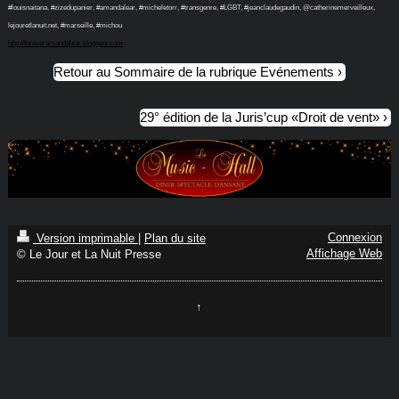
#louisnaitana, #zizedupanier, #amandalear, #micheletorr, #transgenre, #LGBT, #jeanclaudegaudin, @catherinemerveilleux,
lejouretlanuit.net, #marseille, #michou
http://foreveramandalear.blogspot.com
Retour au Sommaire de la rubrique Evénements
29° édition de la Juris’cup «Droit de vent»
Connexion
Version imprimable
|
Plan du site
Affichage Web
© Le Jour et La Nuit Presse
↑