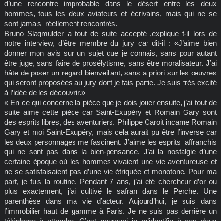
d’une rencontre improbable dans le désert entre les deux
hommes, tous les deux aviateurs et écrivains, mais qui ne se
sont jamais réellement rencontrés.
Bruno Slagmulder a tout de suite accepté ,explique t-il lors de
notre interview, d’être membre du jury car dit-il : «J’aime bien
donner mon avis sur un sujet que je connais, sans pour autant
être juge, sans faire de prosélytisme, sans être moralisateur. J’ai
hâte de poser un regard bienveillant, sans a priori sur les œuvres
qui seront proposées au jury dont je fais partie. Je suis très excité
à l’idée de les découvrir.»
« En ce qui concerne la pièce que je dois jouer ensuite, j’ai tout de
suite aimé cette pièce car Saint-Exupéry et Romain Gary sont
des esprits libres, des aventuriers. Philippe Caroit incarne Romain
Gary et moi Saint-Exupéry, mais cela aurait pu être l’inverse car
les deux personnages me fascinent. J’aime les esprits affranchis
qui ne sont pas dans la bien-pensance. J’ai la nostalgie d’une
certaine époque où les hommes vivaient une vie aventureuse et
ne se satisfaisaient pas d’une vie étriquée et monotone. Pour ma
part, je fuis la routine. Pendant 7 ans, j’ai été chercheur d’or ou
plus exactement, j’ai cultivé le safran dans le Perche. Une
parenthèse dans ma vie d’acteur. Aujourd’hui, je suis dans
l’immobilier haut de gamme à Paris. Je ne suis pas derrière un
téléphone à attendre. C’est pourquoi je m’identifie à ces deux