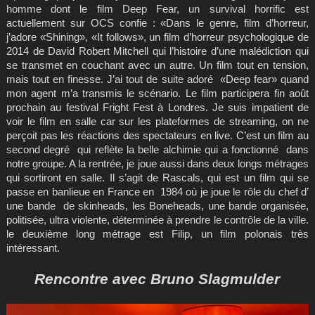
homme dont le film Deep Fear, un survival horrific est
actuellement sur OCS confie : «Dans le genre, film d’horreur,
j’adore «Shining», «It follows», un film d’horreur psychologique de
2014 de David Robert Mitchell qui l’histoire d’une malédiction qui
se transmet en couchant avec un autre. Un film tout en tension,
mais tout en finesse. J’ai tout de suite adoré «Deep fear» quand
mon agent m’a transmis le scénario. Le film participera fin août
prochain au festival Fright Fest à Londres. Je suis impatient de
voir le film en salle car sur les plateformes de streaming, on ne
perçoit pas les réactions des spectateurs en live. C’est un film au
second degré qui reflète la belle alchimie qui a fonctionné dans
notre groupe. A la rentrée, je joue aussi dans deux longs métrages
qui sortiront en salle. Il s’agit de Rascals, qui est un film qui se
passe en banlieue en France en 1984 où je joue le rôle du chef d’
une bande de skinheads, les Boneheads, une bande organisée,
politisée, ultra violente, déterminée à prendre le contrôle de la ville.
le deuxième long métrage est Filip, un film polonais très
intéressant.
Rencontre avec Bruno Slagmulder