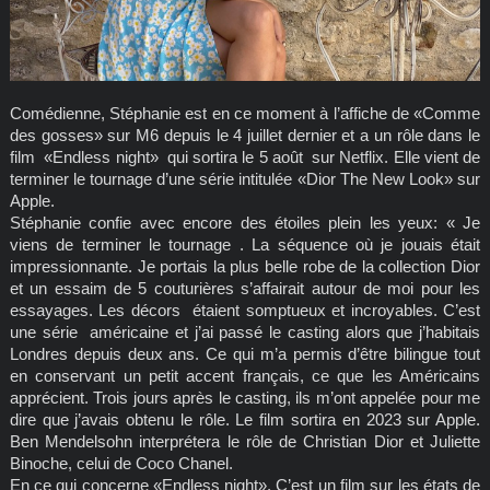
Comédienne, Stéphanie est en ce moment à l’affiche de «Comme
des gosses» sur M6 depuis le 4 juillet dernier et a un rôle dans le
film «Endless night» qui sortira le 5 août sur Netflix. Elle vient de
terminer le tournage d’une série intitulée «Dior The New Look» sur
Apple.
Stéphanie confie avec encore des étoiles plein les yeux: « Je
viens de terminer le tournage . La séquence où je jouais était
impressionnante. Je portais la plus belle robe de la collection Dior
et un essaim de 5 couturières s’affairait autour de moi pour les
essayages. Les décors étaient somptueux et incroyables. C’est
une série américaine et j’ai passé le casting alors que j’habitais
Londres depuis deux ans. Ce qui m’a permis d’être bilingue tout
en conservant un petit accent français, ce que les Américains
apprécient. Trois jours après le casting, ils m’ont appelée pour me
dire que j’avais obtenu le rôle. Le film sortira en 2023 sur Apple.
Ben Mendelsohn interprétera le rôle de Christian Dior et Juliette
Binoche, celui de Coco Chanel.
En ce qui concerne «Endless night». C’est un film sur les états de