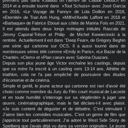
premiers pas dans «Salaud on t’aime» de Claude Lelouch en
2014 et a ensuite tourné dans «Tout Schuss» avec José Garcia
en 2016, «Le Voyage de Fanny» de Lola Doillon en 2016,
«Eternité» de Tran Anh Hung, «Milf»d’Axelle Laffont en 2018 et
«Barbaque» de Fabrice Eboué aux côtés de Marina Foïs en 2021.
Il est attendu dans deux longs métrages intitulés Rascals de
Jimmy Caporal-Trésor et Philip de Michel Kwwiecinski à la
rentrée. Actuellement il est dans "Deep Fear», de Grégory Beghin
une série qui cartonne sur OCS. Il a aussi tourné dans de
nombreuses séries télé comme «Emily in Paris», «Le Bazar de la
Charité», «Clem» et «Plan cœur» avec Sabrina Ouazani.
Depuis son plus jeune âge Victor enchaîne les castings, depuis
que sa mère l’a inscrit à un casting vers 13-14 ans. Athlète de
triathlon, cela ne l’a pas empêché de poursuivre des études
d’économie et de cinéma.
Simple et gentil, le jeune acteur qui cartonne est ravi d’avoir été
choisi comme membre du Jury du Film court musical de Lacoste
et en toute humilité s’interroge sur sa «légitimité» à juger une
œuvre. cinématographique, mais le fait déclare-t-il avec plaisir.
«Je suis content de déguster et de débattre. C’est stimulant !
J’aime bien les comédies musicales. C’est un genre de film que
j’apprécie tout particulièrement. J’ai adoré le West Side Story de
Spielberg que j’avais déjà vu dans sa version originale». Le jeune