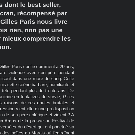
 dont le best seller,
’écran, récompensé par
Gilles Paris nous livre
ois rien, non pas une
ur mieux comprendre les
ion.
 Gilles Paris confie comment à 20 ans,
 rare violence avec son père pendant
t, gisant dans une mare de sang. Cette
puis cette scène barbare, humiliante et
tête pendant plus de trente ans. De
uicide en tentatives de survie, Gilles
es raisons de ces chutes brutales et
ression vient-elle d’une prédisposition
son de son père colérique et violent ? A
’un Argus de la presse au Festival de
raversées du désert qui ont ponctué sa
 des boîtes du Marais où l’entraînent