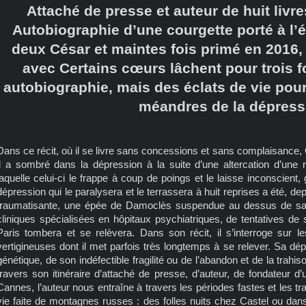
Attaché de presse et auteur de huit livres
Autobiographie d’une courgette porté à l
deux César et maintes fois primé en 2016, 
avec Certains cœurs lâchent pour trois f
autobiographie, mais des éclats de vie po
méandres de la dépress
Dans ce récit, où il se livre sans concessions et sans complaisance,
il a sombré dans la dépression à la suite d’une altercation d’une
laquelle celui-ci le frappe à coup de poings et le laisse inconscien
dépression qui le paralysera et le terrassera à huit reprises a été, de
traumatisante, une épée de Damoclès suspendue au dessus de sa 
cliniques spécialisées en hôpitaux psychiatriques, de tentatives de s
Paris tombera et se relèvera. Dans son récit, il s’interroge sur l
vertigineuses dont il met parfois très longtemps à se relever. Sa dép
génétique, de son indéfectible fragilité ou de l’abandon et de la trahi
travers son itinéraire d’attaché de presse, d’auteur, de fondateur d
Cannes, l’auteur nous entraîne à travers les périodes fastes et les t
vie faite de montagnes russes : des folles nuits chez Castel ou dans