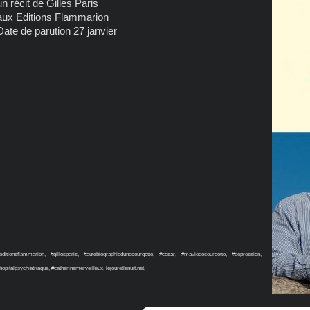
un récit de Gilles Paris
aux Editions Flammarion
Date de parution 27 janvier
editionsflammarion, #gillesparis, #autobiographiedunecourgette, #cesar, #maviedecourgette, #depression,
hopitalpsychiatriaque, #catherinemerveilleux, lejouretlanuit.net,