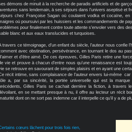
ses démons de minuit à la recherche de paradis artificiels et de garço
aventures sans lendemain, à ses séjours dans l’univers aseptisé et fr
séjours chez Françoise Sagan où coulaient vodka et cocaïne, en
maigres où poursuivi par les huissiers et les commandements de payer
problèmes pour finalement contre toute attente s’envoler vers des de
sable blanc et aux eaux translucides et turquoises.
A travers ce témoignage, d’un enfant du siècle, l’auteur nous confie l’
comment avec obstination, persévérance, en tournant le dos au passé,
d’aimer et d’être aimé. De ces épreuves, Gilles Paris retire une forc
de vie et prouve à chacun d’entre nous qu’une renaissance est toujo
vie se retrouve en savourant de simples plaisirs et en ayant une certai
Ce récit intime, sans complaisance de l’auteur envers lui-même car 
rôle a, par sa sincérité, la portée universelle qui est la marqu
précédents, Gilles Paris se cachait derrière la fiction, à travers 
dévoilant, en se mettant presque à nu, il offre au lecteur un récit b
maturité dont on ne sort pas indemne car il interpelle ce qu’il y a de p
Certains cœurs lâchent pour trois fois rien,