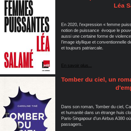
Léa 
En 2020, l’expression « femme puiss
notion de puissance évoque le pouvoi
aussi une certaine forme de violenc
l’image idyllique et conventionnelle
et toujours patriarcale.
En savoir plus...
Tomber du ciel, un rom
d'em
Dans son roman, Tomber du ciel, Ca
et humanité dans un étrange huis clos
Paris-Singapour d’un Airbus A380 où 
passagers.