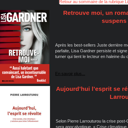
Retour au sommaire de la rubrique L
Retrouve moi, un rom
suspens 
Après les best-sellers Juste derrière mo
parfaite, Lisa Gardner persiste et sign
turner qui tient le lecteur en haleine du d
En savoir plus...
Aujourd’hui l’esprit se r
Larro
Selon Pierre Larrouturou la crise post
sera apocalyptique. « Crise climatique, 