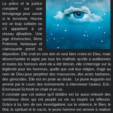
La police et la justice
comptent sur son
témoignage pour savoir
si le terroriste, Hocine
est un loup solitaire ou
s’il appartient à un
réseau djihadiste. Une
juge d’instruction, Mme
Poitrenot, fantasque et
clairvoyante prend sa
déposition. Elle croit en son don et veut bien croire en Dieu, mais
désenchantée et aigrie par tous les malfrats qu’elle a auditionnés
et toutes les horreurs dont ele a été témoin, elle s’interroge sur la
légitimité pour les hommes, quelle que soit leur religion, d’agir au
nom de Dieu pour perpétrer des massacres, des actes barbares,
des génocides. Elle est en proie au doute. Le jeune Augustin est
amené par le cours des événements à interviewer l’auteur, Eric-
Emmanuel-Schmitt en chair et en os.
Il constate que cet auteur qu’il idolâtre est lui aussi entouré des
nombreux êtres qui ont peuplé sa vie ou inspiré sa réflexion.
Grâce à lui, lors de ses investigations sur la violence, le Bien, le
Mal, le spirituel et le sacré, le jeune homme est amené à réaliser