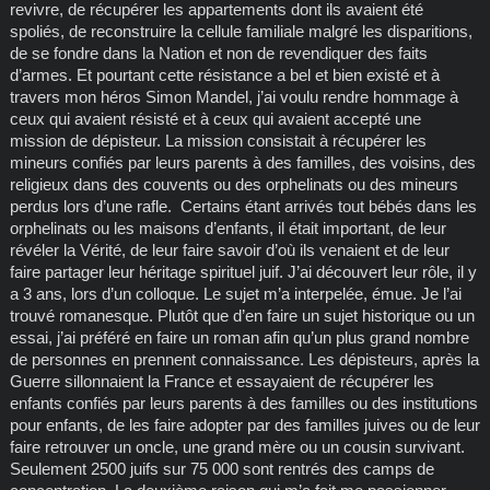
revivre, de récupérer les appartements dont ils avaient été
spoliés, de reconstruire la cellule familiale malgré les disparitions,
de se fondre dans la Nation et non de revendiquer des faits
d’armes. Et pourtant cette résistance a bel et bien existé et à
travers mon héros Simon Mandel, j’ai voulu rendre hommage à
ceux qui avaient résisté et à ceux qui avaient accepté une
mission de dépisteur. La mission consistait à récupérer les
mineurs confiés par leurs parents à des familles, des voisins, des
religieux dans des couvents ou des orphelinats ou des mineurs
perdus lors d’une rafle. Certains étant arrivés tout bébés dans les
orphelinats ou les maisons d’enfants, il était important, de leur
révéler la Vérité, de leur faire savoir d’où ils venaient et de leur
faire partager leur héritage spirituel juif. J’ai découvert leur rôle, il y
a 3 ans, lors d’un colloque. Le sujet m’a interpelée, émue. Je l’ai
trouvé romanesque. Plutôt que d’en faire un sujet historique ou un
essai, j’ai préféré en faire un roman afin qu’un plus grand nombre
de personnes en prennent connaissance. Les dépisteurs, après la
Guerre sillonnaient la France et essayaient de récupérer les
enfants confiés par leurs parents à des familles ou des institutions
pour enfants, de les faire adopter par des familles juives ou de leur
faire retrouver un oncle, une grand mère ou un cousin survivant.
Seulement 2500 juifs sur 75 000 sont rentrés des camps de