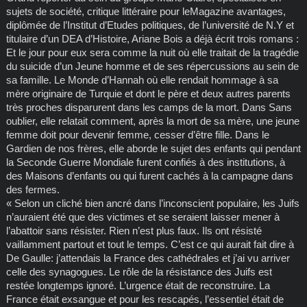
sujets de société, critique littéraire pour leMagazine avantages,
diplômée de l’Institut d’Etudes politiques, de l’université de N.Y et
titulaire d’un DEA d’Histoire, Ariane Bois a déjà écrit trois romans :
Et le jour pour eux sera comme la nuit où elle traitait de la tragédie
du suicide d’un Jeune homme et de ses répercussions au sein de
sa famille. Le Monde d’Hannah où elle rendait hommage à sa
mère originaire de Turquie et dont le père et deux autres parents
très proches disparurent dans les camps de la mort. Dans Sans
oublier, elle relatait comment, après la mort de sa mère, une jeune
femme doit pour devenir femme, cesser d’être fille. Dans le
Gardien de nos frères, elle aborde le sujet des enfants qui pendant
la Seconde Guerre Mondiale furent confiés à des institutions, à
des Maisons d’enfants ou qui furent cachés à la campagne dans
des fermes.
« Selon un cliché bien ancré dans l’inconscient populaire, les Juifs
n’auraient été que des victimes et se seraient laisser mener à
l’abattoir sans résister. Rien n’est plus faux. Ils ont résisté
vaillamment partout et tout le temps. C’est ce qui aurait fait dire à
De Gaulle: j’attendais la France des cathédrales et j’ai vu arriver
celle des synagogues. Le rôle de la résistance des Juifs est
restée longtemps ignoré. L’urgence était de reconstruire. La
France était exsangue et pour les rescapés, l’essentiel était de