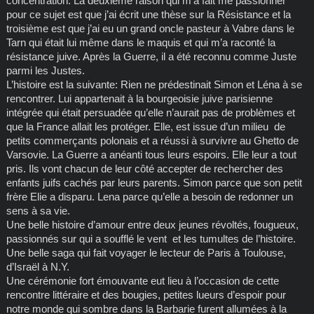
concentration. La deuxième raison qui m’a fait me passionner
pour ce sujet est que j’ai écrit une thèse sur la Résistance et la
troisième est que j’ai eu un grand oncle pasteur à Vabre dans le
Tarn qui était lui même dans le maquis et qui m’a raconté la
résistance juive. Après la Guerre, il a été reconnu comme Juste
parmi les Justes.
L’histoire est la suivante: Rien ne prédestinait Simon et Léna à se
rencontrer. Lui appartenait à la bourgeoisie juive parisienne
intégrée qui était persuadée qu’elle n’aurait pas de problèmes et
que la France allait les protéger. Elle, est issue d’un milieu de
petits commerçants polonais et a réussi à survivre au Ghetto de
Varsovie. La Guerre a anéanti tous leurs espoirs. Elle leur a tout
pris. Ils vont chacun de leur côté accepter de rechercher des
enfants juifs cachés par leurs parents. Simon parce que son petit
frère Elie a disparu. Lena parce qu’elle a besoin de redonner un
sens à sa vie.
Une belle histoire d’amour entre deux jeunes révoltés, fougueux,
passionnés sur qui a soufflé le vent et les tumultes de l’histoire.
Une belle saga qui fait voyager le lecteur de Paris à Toulouse,
d’Israël à N.Y.
Une cérémonie fort émouvante eut lieu à l’occasion de cette
rencontre littéraire et des bougies, petites lueurs d’espoir pour
notre monde qui sombre dans la Barbarie furent allumées à la