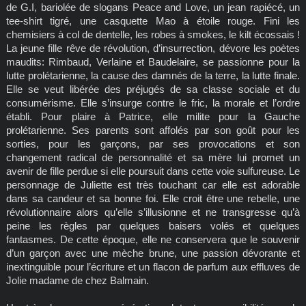
de G.I, bariolée de slogans Peace and Love, un jean rapiécé, un
tee-shirt tigré, une casquette Mao à étoile rouge. Fini les
chemisiers à col de dentelle, les robes à smokes, le kilt écossais !
La jeune fille rêve de révolution, d’insurrection, dévore les poètes
maudits: Rimbaud, Verlaine et Baudelaire, se passionne pour la
lutte prolétarienne, la cause des damnés de la terre, la lutte finale.
Elle se veut libérée des préjugés de sa classe sociale et du
consumérisme. Elle s’insurge contre le fric, la morale et l’ordre
établi. Pour plaire à Patrice, elle milite pour la Gauche
prolétarienne. Ses parents sont affolés par son goût pour les
sorties, pour les garçons, par ses provocations et son
changement radical de personnalité et sa mère lui promet un
avenir de fille perdue si elle poursuit dans cette voie sulfureuse. Le
personnage de Juliette est très touchant car elle est adorable
dans sa candeur et sa bonne foi. Elle croit être une rebelle, une
révolutionnaire alors qu’elle s’illusionne et ne transgresse qu’à
peine les règles par quelques baisers volés et quelques
fantasmes. De cette époque, elle ne conservera que le souvenir
d’un garçon avec une mèche brune, une passion dévorante et
inextinguible pour l’écriture et un flacon de parfum aux effluves de
Jolie madame de chez Balmain.