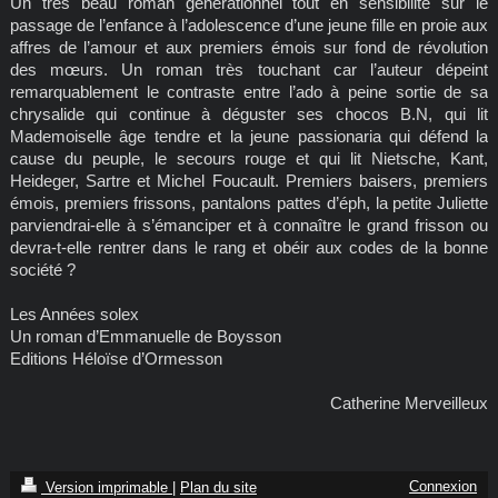
Un très beau roman générationnel tout en sensibilité sur le
passage de l’enfance à l’adolescence d’une jeune fille en proie aux
affres de l’amour et aux premiers émois sur fond de révolution
des mœurs. Un roman très touchant car l’auteur dépeint
remarquablement le contraste entre l’ado à peine sortie de sa
chrysalide qui continue à déguster ses chocos B.N, qui lit
Mademoiselle âge tendre et la jeune passionaria qui défend la
cause du peuple, le secours rouge et qui lit Nietsche, Kant,
Heideger, Sartre et Michel Foucault. Premiers baisers, premiers
émois, premiers frissons, pantalons pattes d’éph, la petite Juliette
parviendrai-elle à s’émanciper et à connaître le grand frisson ou
devra-t-elle rentrer dans le rang et obéir aux codes de la bonne
société ?
Les Années solex
Un roman d’Emmanuelle de Boysson
Editions Héloïse d’Ormesson
Catherine Merveilleux
Connexion
Version imprimable
|
Plan du site