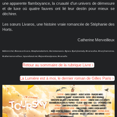
une apparente flamboyance, la cruauté d’un univers de démesure
et de luxe où quatre fauves ont lié leur destin pour mieux se
déchirer.
Les sœurs Livaros, une histoire vraie romancée de Stéphanie des
Horts.
Catherine Merveilleux
#albinmichel, #lessœurslivaros, #stephaniedeshorts, #aristoteonassis, #grece, #jackykennedy, #mariacallas, #marylinemonroe,
#catherinemerveilleux, lejouretlanuit.net, #lejouretlanuitpresse, #marseille
Retour au sommaire de la rubrique Livre
La Lumière est à moi, le dernier roman de Gilles Paris