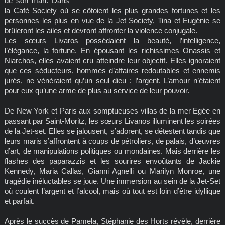
de son mari. Dans
la Café Society où se côtoient les plus grandes fortunes et les
personnes les plus en vue de la Jet Society, Tina et Eugénie se
brûleront les ailes et devront affronter la violence conjugale.
Les sœurs Livaros possédaient la beauté, l’intelligence,
l’élégance, la fortune. En épousant les richissimes Onassis et
Niarchos, elles avaient cru atteindre leur objectif. Elles ignoraient
que ces séducteurs, hommes d’affaires redoutables et ennemis
jurés, ne vénéraient qu’un seul dieu : l’argent. L’amour n’étaient
pour eux qu’une arme de plus au service de leur pouvoir.
De New York et Paris aux somptueuses villas de la mer Egée en
passant par Saint-Moritz, les sœurs Livanos illuminent les soirées
de la Jet-set. Elles se jalousent, s’adorent, se détestent tandis que
leurs maris s’affrontent à coups de pétroliers, de palais, d’œuvres
d’art, de manipulations politiques ou mondaines. Mais derrière les
flashes des paparazzis et les sourires envoûtants de Jackie
Kennedy, Maria Callas, Gianni Agnelli ou Marilyn Monroe, une
tragédie inéluctables se joue. Une immersion au sein de la Jet-Set
où coulent l’argent et l’alcool, mais où tout est loin d’être idyllique
et parfait.
Après le succès de Pamela, Stéphanie des Horts révèle, derrière