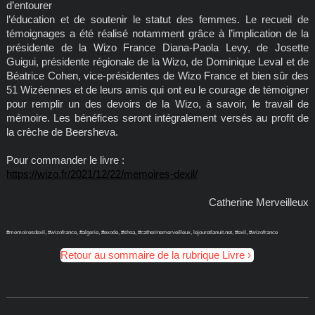
d’entourer
l’éducation et de soutenir le statut des femmes. Le recueil de
témoignages a été réalisé notamment grâce à l’implication de la
présidente de la Wizo France Diana-Paola Levy, de Josette
Guigui, présidente régionale de la Wizo, de Dominique Leval et de
Béatrice Cohen, vice-présidentes de Wizo France et bien sûr des
51 Wizéennes et de leurs amis qui ont eu le courage de témoigner
pour remplir un des devoirs de la Wizo, à savoir, le travail de
mémoire. Les bénéfices seront intégralement versés au profit de
la crèche de Beersheva.
Pour commander le livre :
https://wizo.fr/2021/12/22/memoires-dexil/
Catherine Merveilleux
#memoiresdexil, #wizofrance, #algerie, #exode, #shoa, #catherinemerveilleux, lejouretlanuit.net, #exil, #wizofrance
Retour au sommaire de la rubrique Livre