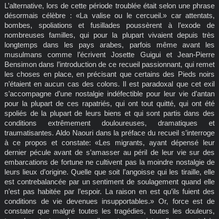
L’alternative, lors de cette période troublée était selon une phrase
désormais célèbre : «La valise ou le cercueil.» car attentats,
bombes, spoliations et fusillades poussèrent à l’exode de
nombreuses familles, qui pour la plupart vivaient depuis très
longtemps dans les pays arabes, parfois même avant les
musulmans comme l’écrivent Josette Guigui et Jean-Pierre
Bensimon dans l’introduction de ce recueil passionnant, qui remet
les choses en place, en précisant que certains des Pieds noirs
n’étaient en aucun cas des colons. Il est paradoxal que cet exil
s’accompagne d’une nostalgie indéfectible pour leur vie d’antan
pour la plupart de ces rapatriés, qui ont tout quitté, qui ont été
spoliés de la plupart de leurs biens et qui sont partis dans des
conditions extrêmement douloureuses, dramatiques et
traumatisantes. Aldo Naouri dans la préface du recueil s’interroge
à ce propos et constate: «Les migrants, ayant dépensé leur
dernier pécule avant de s’amasser au péril de leur vie sur des
embarcations de fortune ne cultivent pas la moindre nostalgie de
leurs lieux d’origine. Quelle que soit l’angoisse qui les tiraille, elle
est contrebalancée par un sentiment de soulagement quand elle
n’est pas habitée par l’espoir. La raison en est qu’ils fuient des
conditions de vie devenues insupportables.» Or, force est de
constater que malgré toutes les tragédies, toutes les douleurs,