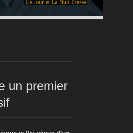
Le Jour et La Nuit Presse
e un premier
if
isque je l’ai vécue d’un