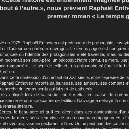
bout à l’autre.», nous prévient Raphaël En
premier roman « Le temps 
Né en 1975, Raphaël Enthoven est professeur de philosophie, essayist
Il est l’auteur de nombreux ouvrages. Le temps gagné est son premi
romancée où l’identité des protagonistes a été travestie, mais où d
on reconnaît son beau-père, un pédopsychiatre connu, sa mère, une 
une romancière, le père de celle-ci , un philosophe célèbre et la bel
Aurélien.
Dans cette confession d’un enfant du XX° siècle, entre l’épreuve de l
Raphaël Enthoven raconte sa jeunesse, ses amours, ses combats et s
recherche du temps perdu qui lui sert de catharsis.
Très critiqué lors de sa sortie car il mettait en cause de nombreu
parisienne et du microcosme de l’édition, l’ouvrage a défrayé la chr
la rentrée littéraire.
Certes, le beau-père tel qu’il est décrit dans ces confessions d’un 
certes la mère, sous l’emprise de son nouveau compagnon est d’u
Enthoven relativise en déclarant: « Non. On ne peut pas dire ça. Je n’é