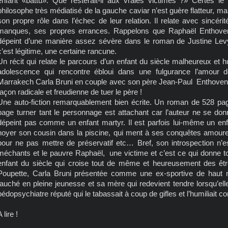
enfant «battu». Que resterait-il aux vraies victimes ?» Certes le 
philosophe très médiatisé de la gauche caviar n’est guère flatteur, 
son propre rôle dans l’échec de leur relation. Il relate avec sincéri
manques, ses propres errances. Rappelons que Raphaël Enthoven 
dépeint d’une manière assez sévère dans le roman de Justine Levy,
c’est légitime, une certaine rancune.
Un récit qui relate le parcours d’un enfant du siècle malheureux et 
adolescence qui rencontre ébloui dans une fulgurance l’amour 
Marrakech Carla Bruni en couple avec son père Jean-Paul Enthoven.
façon radicale et freudienne de tuer le père !
Une auto-fiction remarquablement bien écrite. Un roman de 528 pages 
page turner tant le personnage est attachant car l’auteur ne se donn
dépeint pas comme un enfant martyr. Il est parfois lui-même un enf
noyer son cousin dans la piscine, qui ment à ses conquêtes amoureuses
pour ne pas mettre de préservatif etc… Bref, son introspection n’e
méchants et le pauvre Raphaël, une victime et c’est ce qui donne to
enfant du siècle qui croise tout de même et heureusement des ê
Poupette, Carla Bruni présentée comme une ex-sportive de haut ni
fauché en pleine jeunesse et sa mère qui redevient tendre lorsqu’ell
pédopsychiatre réputé qui le tabassait à coup de gifles et l’humiliait con
 lire !