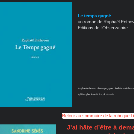
Le temps gagné
un roman de Raphaël Entho
Editions de l’Observatoire
#raphaelenthoven, #letempsgagne, #editionsdelobserva
#philosophe, #autofiction, #catharsis
Retour au sommaire de la rubrique L
J’ai hâte d’être à dem