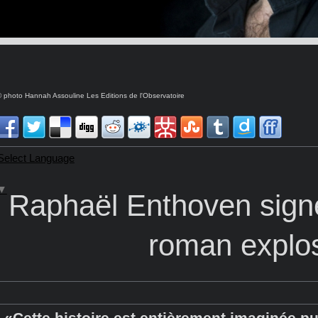
 photo Hannah Assouline Les Editions de l'Observatoire
Select Language
▼
Raphaël Enthoven sign
roman explos
«Cette histoire est entièrement imaginée pu