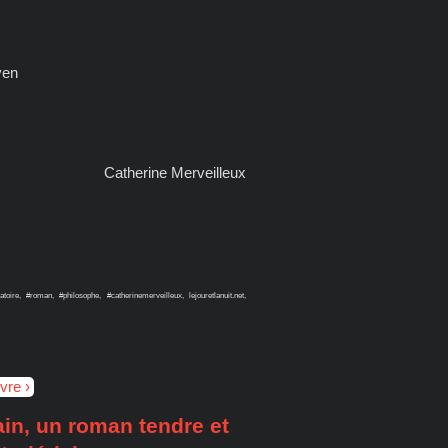
ven
Catherine Merveilleux
toire, #roman, #philosophe, #catherinemerveilleux, lejouretlanuit.net,
ivre
ain, un roman tendre et