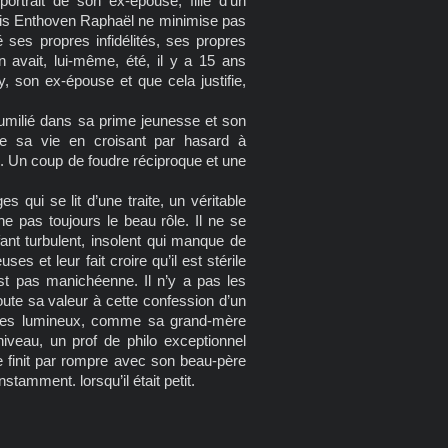
portrait de son ex-épouse, fille d’un
mais Enthoven Raphaël ne minimise pas
té ses propres infidélités, ses propres
avait, lui-même, été, il y a 15 ans
 son ex-épouse et que cela justifie,
humilié dans sa prime jeunesse et son
de sa vie en croisant par hasard à
 Un coup de foudre réciproque et une
qui se lit d’une traite, un véritable
e pas toujours le beau rôle. Il ne se
ant turbulent, insolent qui manque de
 et leur fait croire qu’il est stérile
st pas manichéenne. Il n’y a pas les
ute sa valeur à cette confession d’un
tres lumineux, comme sa grand-mère
veau, un prof de philo exceptionnel
e finit par rompre avec son beau-père
stamment. lorsqu’il était petit.