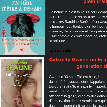
plein d’a
Le bonheur, c’est toujours pour dema
car elle souffre de sa solitude. Dans 
demain», Sandrine Sénès décrit avec
d’humour, les attentes d’un bonheur qu
d’amour, de tendresse et cela pétil
Une chronique contemporaine, drôle e
la solitude.
En savoir plus...
Calamity Gwenn ou le jo
génération 
Gwenn a 30 ans. Elle est belle, libre,
désespérée, aussi pleine d’appétence 
toujours rêvé d’être Isabelle Huppert, 
montée de Marseille à Paris. Elle a e
attendant la gloire, elle travaille dans
d’observation de ses semblables qu’
dans son journal intime où elle racont