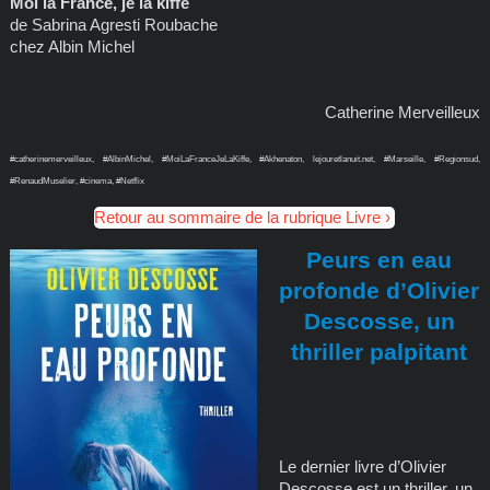
Moi la France, je la kiffe
de Sabrina Agresti Roubache
chez Albin Michel
Catherine Merveilleux
#catherinemerveilleux, #AlbinMichel, #MoiLaFranceJeLaKiffe, #Akhenaton, lejouretlanuit.net, #Marseille, #Regionsud,
#RenaudMuselier, #cinema, #Netflix
Retour au sommaire de la rubrique Livre
Peurs en eau
profonde d’Olivier
Descosse, un
thriller palpitant
Le dernier livre d’Olivier
Descosse est un thriller, un