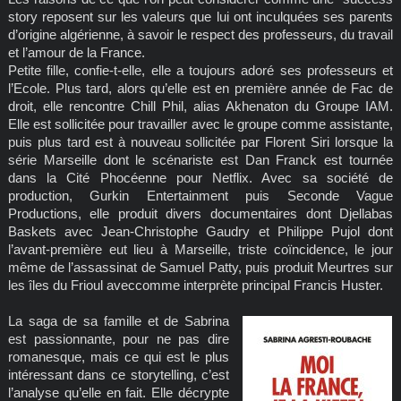
story reposent sur les valeurs que lui ont inculquées ses parents
d’origine algérienne, à savoir le respect des professeurs, du travail
et l’amour de la France.
Petite fille, confie-t-elle, elle a toujours adoré ses professeurs et
l’Ecole. Plus tard, alors qu’elle est en première année de Fac de
droit, elle rencontre Chill Phil, alias Akhenaton du Groupe IAM.
Elle est sollicitée pour travailler avec le groupe comme assistante,
puis plus tard est à nouveau sollicitée par Florent Siri lorsque la
série Marseille dont le scénariste est Dan Franck est tournée
dans la Cité Phocéenne pour Netflix. Avec sa société de
production, Gurkin Entertainment puis Seconde Vague
Productions, elle produit divers documentaires dont Djellabas
Baskets avec Jean-Christophe Gaudry et Philippe Pujol dont
l’avant-première eut lieu à Marseille, triste coïncidence, le jour
même de l’assassinat de Samuel Patty, puis produit Meurtres sur
les îles du Frioul aveccomme interprète principal Francis Huster.
La saga de sa famille et de Sabrina
est passionnante, pour ne pas dire
romanesque, mais ce qui est le plus
intéressant dans ce storytelling, c’est
l’analyse qu’elle en fait. Elle décrypte