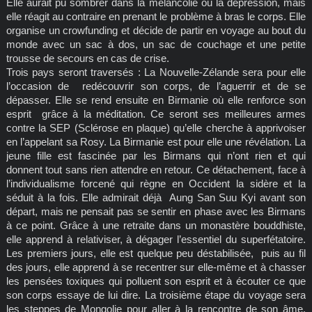
Elle aurait pu sombrer dans la mélancolie ou la dépression, mais
elle réagit au contraire en prenant le problème à bras le corps. Elle
organise un crowfunding et décide de partir en voyage au bout du
monde avec un sac à dos, un sac de couchage et une petite
trousse de secours en cas de crise.
Trois pays seront traversés : La Nouvelle-Zélande sera pour elle
l’occasion de redécouvrir son corps, de l’aguerrir et de se
dépasser. Elle se rend ensuite en Birmanie où elle renforce son
esprit grâce à la méditation. Ce seront ses meilleures armes
contre la SEP (Sclérose en plaque) qu’elle cherche à apprivoiser
en l’appelant sa Rosy. La Birmanie est pour elle une révélation. La
jeune fille est fascinée par les Birmans qui n’ont rien et qui
donnent tout sans rien attendre en retour. Ce détachement, face à
l’individualisme forcené qui règne en Occident la sidère et la
séduit à la fois. Elle admirait déjà Aung San Suu Kyi avant son
départ, mais ne pensait pas se sentir en phase avec les Birmans
à ce point. Grâce à une retraite dans un monastère bouddhiste,
elle apprend à relativiser, à dégager l’essentiel du superfétatoire.
Les premiers jours, elle est quelque peu déstabilisée, puis au fil
des jours, elle apprend à se recentrer sur elle-même et à chasser
les pensées toxiques qui polluent son esprit et à écouter ce que
son corps essaye de lui dire. La troisième étape du voyage sera
les steppes de Mongolie pour aller à la rencontre de son âme,