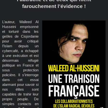
farouchement l’évidence !
L’auteur, Walleed Al
Husseini emprisonné
et torturé dans les
geôles de Cisjordanie
pour avoir critiqué
l’Islam depuis un
cybercafé, a échappé
à une exécution et est
désormais réfugié
politique en France et
sous protection
policière. Il s’interroge
dans cet essai
alarmant pour savoir si
nos élites sont
capables de trahir leur
propre peuple. De
simples contacts en