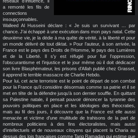
réseaux d’influence, il
a remonté les fils de
connections
insoupçonnables.
Walleed Al Husseini déclare : « Je suis un survivant … par
chance. J’ai échappé à une exécution dans mon pays natal. Cette
deuxième vie, je la dédie à ma quête de vérité, à la liberté et pour
un monde délivré de tout diktat. » Pour l’auteur, à son arrivée, la
France est le pays des Droits de l’Homme, le pays des Lumières
et de la Liberté. Il s’y est réfugié pour fuir l’oppression,
l’obscurantisme et l’injustice et le jour même où il doit dédicacer
son livre Blasphémateur, les prisons d’Allah publié chez Grasset,
il apprend le terrible massacre de Charlie Hebdo.
Pour lui, cet acte terroriste est le point de départ de son combat
pour la France qu’il considère désormais comme sa patrie et il se
met en tête de la défendre jusqu’à son dernier souffle. En quittant
sa Palestine natale, il pensait pouvoir dénoncer la tyrannie des
pouvoirs politiques en place et les idéologies des théocraties,
mais au fil des jours, il découvre que la France est elle aussi
menacée et victime d’une multitude de trahisons de la part de
nombreux politiciens à des fins électoralistes, mais aussi
d’intellectuels et de nouveaux citoyens qui placent la Charia au
dessus des lois françaises comme Tariq Ramadan qui estime que