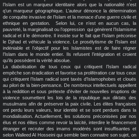
l’Islam est un marqueur identitaire alors que la nationalité n’est
q’un marqueur géographique. L’auteur dénonce la détermination
de conquête invasive de l’Islam et la menace d’une guerre civile et
ethnique en gestation. Selon lui, ce n’est en aucun cas, la
pauvreté, la marginalisait ou l’oppression qui génèrent l’Islamisme
radical et il le démontre. Il insiste sur le fait que l’Islam préconise
le Djihad et véhicule la violence. Le prosélytisme de l’Islam est
indéniable et l’objectif pour les Islamistes est de faire régner
l’Islam dans le monde entier. Ils refusent l’intégration et croient
qu’ils possèdent la vérité absolue.
La diabolisation de tous ceux qui critiquent l’Islam radical
empêche son éradication et favorise sa prolifération car tous ceux
qui critiquent l’Islam radical sont taxés d’Islamophobes et cloués
au pilori de la bien-pensance. De nombreux intellectuels appellent
à la reddition et sous prétexte d’éviter de nouvelles irruptions de
violence soumettent les lois de la république aux diktats des
musulmans afin de préserver la paix civile. Les élites françaises
ont perdu leurs valeurs, leur identité et se sont perdues dans la
mondialisation. Actuellement, les solutions préconisées par nos
élus et nos élites comme revoir la laïcité, interdire le financement
étranger et recruter des imams modérés sont insuffisantes et
selon Walleed Al Hosseini qui semble bien connaitre son sujet, on