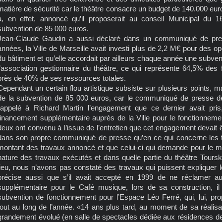
matière de sécurité car le théâtre consacre un budget de 140.000 euro
a, en effet, annoncé qu’il proposerait au conseil Municipal du 
subvention de 85 000 euros.
Jean-Claude Gaudin a aussi déclaré dans un communiqué de pres
années, la Ville de Marseille avait investi plus de 2,2 M€ pour des opé
du bâtiment et qu’elle accordait par ailleurs chaque année une subv
l’association gestionnaire du théâtre, ce qui représente 64,5% des 
près de 40% de ses ressources totales.
Cependant un certain flou artistique subsiste sur plusieurs points, m
de la subvention de 85 000 euros, car le communiqué de presse de 
rappelé à Richard Martin l’engagement que ce dernier avait pris
financement supplémentaire auprès de la Ville pour le fonctionneme
deux ont convenu à l’issue de l’entretien que cet engagement devait e
dans son propre communiqué de presse qu’en ce qui concerne les tra
montant des travaux annoncé et que celui-ci qui demande pour le moi
nature des travaux exécutés et dans quelle partie du théâtre Tour
lieu, nous n’avons pas constaté des travaux qui puissent expliquer
précise aussi que s’il avait accepté en 1999 de ne réclamer a
supplémentaire pour le Café musique, lors de sa construction, il
subvention de fonctionnement pour l’Espace Léo Ferré, qui, lui, pr
tout au long de l’année. «14 ans plus tard, au moment de sa réalisa
grandement évolué (en salle de spectacles dédiée aux résidences de