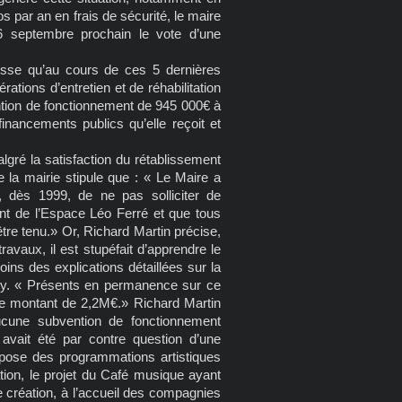
s par an en frais de sécurité, le maire
16 septembre prochain le vote d’une
se qu’au cours de ces 5 dernières
rations d’entretien et de réhabilitation
ention de fonctionnement de 945 000€ à
financements publics qu’elle reçoit et
algré la satisfaction du rétablissement
la mairie stipule que : « Le Maire a
, dès 1999, de ne pas solliciter de
nt de l’Espace Léo Ferré et que tous
̂tre tenu.» Or, Richard Martin précise,
vaux, il est stupéfait d’apprendre le
ns des explications détaillées sur la
sky. « Présents en permanence sur ce
 le montant de 2,2M€.» Richard Martin
ucune subvention de fonctionnement
 avait été par contre question d’une
opose des programmations artistiques
tion, le projet du Café musique ayant
 création, à l’accueil des compagnies