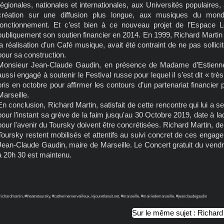
régionales, nationales et internationales, aux Universités populaire
création sur une diffusion plus longue, aux musiques du mon
fonctionnement. Et c’est bien à ce nouveau projet de l’Espace 
publiquement son soutien financier en 2014. En 1999, Richard Martin q
la réalisation d’un Café musique, avait été contraint de ne pas solli
pour sa construction.
Monsieur Jean-Claude Gaudin, en présence de Madame d’Estienne d’
aussi engagé à soutenir le Festival russe pour lequel il s’est dit « t
pris en octobre pour affirmer les contours d’un partenariat financier 
Marseille.
En conclusion, Richard Martin, satisfait de cette rencontre qui lui a
pour l’instant sa grève de la faim jusqu'au 30 Octobre 2019, date à l
pour l'avenir du Toursky doivent être concrétisées. Richard Martin, de
Toursky restent mobilisés et attentifs au suivi concret de ces enga
Jean-Claude Gaudin, maire de Marseille. Le Concert gratuit du vend
à 20h 30 est maintenu.
richardmartin, #theatretoursky, #catherinemerveilleux, lejouretlanuit.net, #marseille, #mairiedemarseille, #jeanclaudegaudin
Sur le même sujet : Richard 