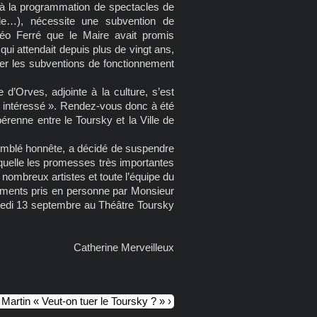
s, à la programmation de spectacles de
de…), nécessite une subvention de
Léo Ferré que le Maire avait promis
ui attendait depuis plus de vingt ans,
citer les subventions de fonctionnement
Orves, adjointe à la culture, s’est
rès intéressé ». Rendez-vous donc à été
pérenne entre le Toursky et la Ville de
 semblé honnête, a décidé de suspendre
aquelle les promesses très importantes
 nombreux artistes et toute l’équipe du
gements pris en personne par Monsieur
redi 13 septembre au Théâtre Toursky
Catherine Merveilleux
Martin « Veut-on tuer le Toursky ? »