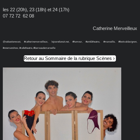
les 22 (20h), 23 (18h) et 24 (17h)
07 72 72 62 08
Catherine Merveilleux
@sebastienwust, #catherinemerveilleux, lejouretlanuit.net, #humour, #artdûtheatre, #marseille, #festivaldavignon,
#onemanshow, #cafetheatre, #barreaudemarseille
Retour au Sommaire de la rubrique Scènes