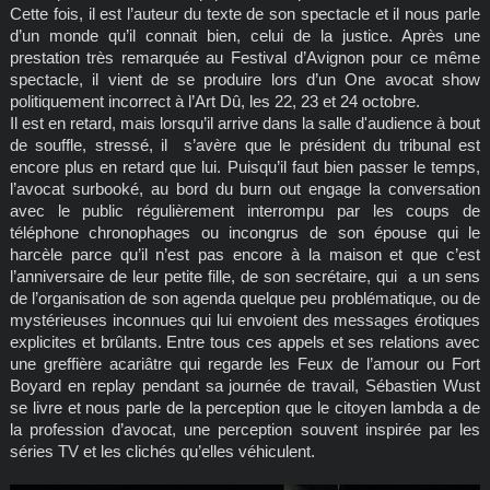
Cette fois, il est l’auteur du texte de son spectacle et il nous parle
d’un monde qu’il connait bien, celui de la justice. Après une
prestation très remarquée au Festival d’Avignon pour ce même
spectacle, il vient de se produire lors d’un One avocat show
politiquement incorrect à l’Art Dû, les 22, 23 et 24 octobre.
Il est en retard, mais lorsqu’il arrive dans la salle d'audience à bout
de souffle, stressé, il s’avère que le président du tribunal est
encore plus en retard que lui. Puisqu’il faut bien passer le temps,
l’avocat surbooké, au bord du burn out engage la conversation
avec le public régulièrement interrompu par les coups de
téléphone chronophages ou incongrus de son épouse qui le
harcèle parce qu’il n’est pas encore à la maison et que c’est
l’anniversaire de leur petite fille, de son secrétaire, qui a un sens
de l’organisation de son agenda quelque peu problématique, ou de
mystérieuses inconnues qui lui envoient des messages érotiques
explicites et brûlants. Entre tous ces appels et ses relations avec
une greffière acariâtre qui regarde les Feux de l’amour ou Fort
Boyard en replay pendant sa journée de travail, Sébastien Wust
se livre et nous parle de la perception que le citoyen lambda a de
la profession d’avocat, une perception souvent inspirée par les
séries TV et les clichés qu’elles véhiculent.