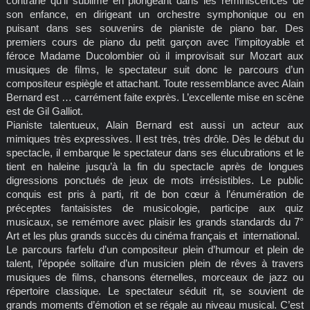
contrarié qu’il sublime en plongeant dans les réminiscences de
son enfance, en dirigeant un orchestre symphonique ou en
puisant dans ses souvenirs de pianiste de piano bar. Des
premiers cours de piano du petit garçon avec l’impitoyable et
féroce Madame Ducolombier où il improvisait sur Mozart aux
musiques de films, le spectateur suit donc le parcours d’un
compositeur espiègle et attachant. Toute ressemblance avec Alain
Bernard est … carrément faite exprès. L’excellente mise en scène
est de Gil Galliot.
Pianiste talentueux, Alain Bernard est aussi un acteur aux
mimiques très expressives. Il est très, très drôle. Dès le début du
spectacle, il embarque le spectateur dans ses élucubrations et le
tient en haleine jusqu’à la fin du spectacle après de longues
digressions ponctués de jeux de mots irrésistibles. Le public
conquis est pris à parti, rit de bon cœur à l’énumération de
préceptes fantaisistes de musicologie, participe aux quiz
musicaux, se remémore avec plaisir les grands standards du 7°
Art et les plus grands succès du cinéma français et international.
Le parcours farfelu d’un compositeur plein d’humour et plein de
talent, l’épopée solitaire d’un musicien plein de rêves à travers
musiques de films, chansons éternelles, morceaux de jazz ou
répertoire classique. Le spectateur séduit rit, se souvient de
grands moments d’émotion et se régale au niveau musical. C’est