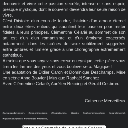
découvrir et vivre cette passion secrète, intense et sans espoir,
presque mystique, dont le souvenir deviendra leur seule raison de
vivre.
C’est l’histoire d’un coup de foudre, l’histoire d’un amour éternel
entre deux êtres entiers qui sacrifient leur passion pour rester
fidèles à leurs principes. Clémentine Célarié au sommet de son
art est d’un d’un romantisme et d’un érotisme exacerbés
notamment dans les scènes de sexe subtilement suggérées
entre ombres et lumière grâce à une chorégraphie extrêmement
esthétique.
A moins que vous soyez sans cœur ou cynique, cette pièce vous
tirera les larmes des yeux et vous bouleversera. Magique !
Une adaptation de Didier Caron et Dominique Deschamps. Mise
en scène Anne Bouvier | Musique Raphaël Sanchez.
Avec Clémentine Célarié, Aurélien Recoing et Gérald Cesbron.
Catherine Merveilleux
#surlaroutedemadison, #clementinecelarie, #theatretoursky, #theatre, #catherinemerveilleux, lejouretlanuit.net,
#lejouretlanuitpresse, #romantique, #marseille,