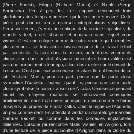
(Pierre Forest), Filippo (Richard Martin) et Nicolo (Serge
Barbuscia). Peu à peu, les trois copains deviennent trois
gladiateurs des temps modernes qui luttent pour survivre. Cette
pièce peut donner lieu à diverses interprétations subjectives.
Personnellement, j’y vois une critique de la société capitaliste, du
monde virtuel, cruel, absurde et inhumain dans lequel nous
vivons. C’est une critique acerbe de notre société qui broient les
plus démunis. Les trois vieux clowns en quête de ce travail le font
par nécessité. Ils sont dans la misère, portent des vêtements
élimés, sont dans un état physique lamentable. Leur rivalité n’est
pas due uniquement à leur ego, à leur désir d’être sur le devant de
la scène. C’est pour eux une nécessité vitale. Ils ont besoin de ce
job. Richard Martin, pour sa part, pense que la porte close
symbolise l’Au-delà. L’auteur, quant lui, pense que cette porte
close symbolise le pouvoir absolu de Nicolas Ceausesco pendant
lequel les citoyens roumains se retrouvaient convoqués
arbitrairement sans trop savoir pourquoi, un peu comme le héros
Joseph K du procès de Frantz Kafka. C’est le règne de l’Absurde,
un peu comme dans En attendant Godot du dramaturge irlandais
Samuel Beckett ou comme dans les comédies implacables
italiennes. Lorsque j’ai rencontré Matei Visniec en Avignon, lors
d’une lecture de la pièce au Souffle d’Avignon dans le cloître du