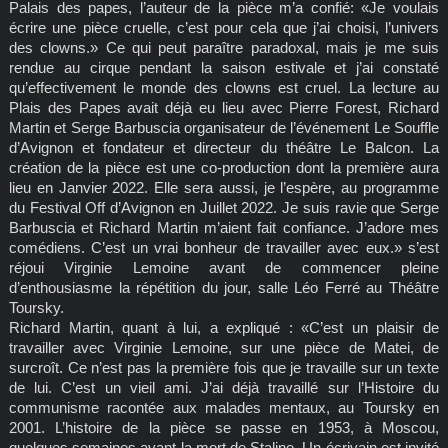
Palais des papes, l’auteur de la pièce m’a confié: «Je voulais
écrire une pièce cruelle, c’est pour cela que j’ai choisi, l’univers
des clowns.» Ce qui peut paraître paradoxal, mais je me suis
rendue au cirque pendant la saison estivale et j’ai constaté
qu’effectivement le monde des clowns est cruel. La lecture au
Plais des Papes avait déjà eu lieu avec Pierre Forest, Richard
Martin et Serge Barbuscia organisateur de l’événement Le Souffle
d’Avignon et fondateur et directeur du théâtre Le Balcon. La
création de la pièce est une co-production dont la première aura
lieu en Janvier 2022. Elle sera aussi, je l’espère, au programme
du Festival Off d’Avignon en Juillet 2022. Je suis ravie que Serge
Barbuscia et Richard Martin m’aient fait confiance. J’adore mes
comédiens. C’est un vrai bonheur de travailler avec eux.» s’est
réjoui Virginie Lemoine avant de commencer pleine
d’enthousiasme la répétition du jour, salle Léo Ferré au Théâtre
Toursky.
Richard Martin, quant à lui, a expliqué : «C’est un plaisir de
travailler avec Virginie Lemoine, sur une pièce de Matei, de
surcroît. Ce n’est pas la première fois que je travaille sur un texte
de lui. C’est un vieil ami. J’ai déjà travaillé sur l’Histoire du
communisme racontée aux malades mentaux, au Toursky en
2001. L’histoire de la pièce se passe en 1953, à Moscou,
quelques semaines avant la mort de Staline. Un écrivain est invité