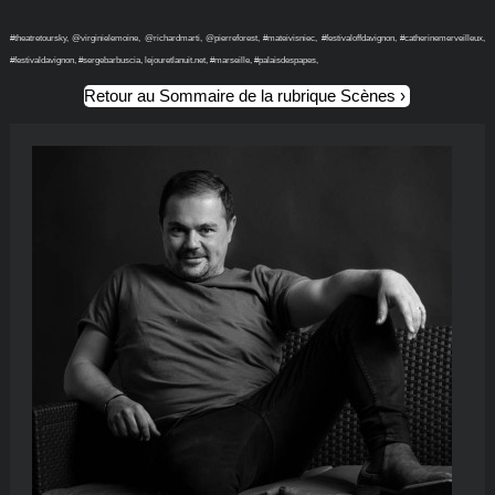
#theatretoursky, @virginielemoine, @richardmarti, @pierreforest, #mateivisniec, #festivaloffdavignon, #catherinemerveilleux,
#festivaldavignon, #sergebarbuscia, lejouretlanuit.net, #marseille, #palaisdespapes,
Retour au Sommaire de la rubrique Scènes