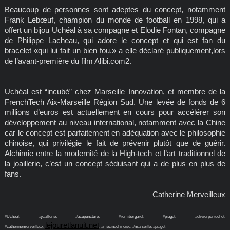
Beaucoup de personnes sont adeptes du concept, notamment
Frank Lebœuf, champion du monde de football en 1998, qui a
offert un bijou Uchéal à sa compagne et Elodie Fontan, compagne
de Philippe Lacheau, qui adore le concept et qui est fan du
bracelet «qui lui fait un bien fou.» a elle déclaré publiquement,lors
de l’avant-première du film Alibi.com2.
Uchéal est “incubé” chez Marseille Innovation, et membre de la
FrenchTech Aix-Marseille Région Sud. Une levée de fonds de 6
millions d’euros est actuellement en cours pour accélérer son
développement au niveau international, notamment avec la Chine
car le concept est parfaitement en adéquation avec le philosophie
chinoise, qui privilégie le fait de prévenir plutôt que de guérir.
Alchimie entre la modernité de la High-tech et l’art traditionnel de
la joaillerie, c’est un concept séduisant qui a de plus en plus de
fans.
Catherine Merveilleux
#Uchéal, #joaillerie, #acupuncture, #remiborgarel, #piaget, #olivierperruchot,
lejouretlanuit.net
#catherinemerveilleux,
, #mecinechinoise, #marseille, #piaget